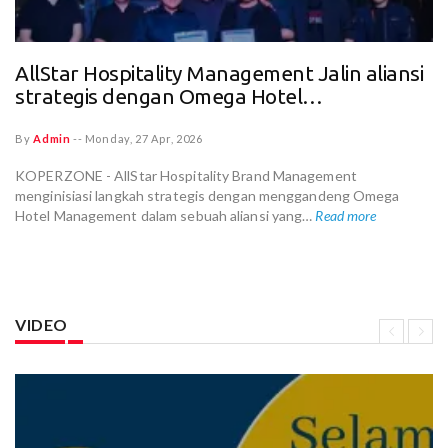
AllStar Hospitality Management Jalin aliansi
strategis dengan Omega Hotel
Management untuk Kembangkan Brand
Hotel Lifestyle
By
Admin
--
Monday, 27 Apr, 2026
KOPERZONE - AllStar Hospitality Brand Management
menginisiasi langkah strategis dengan menggandeng Omega
Hotel Management dalam sebuah aliansi yang…
Read more
VIDEO