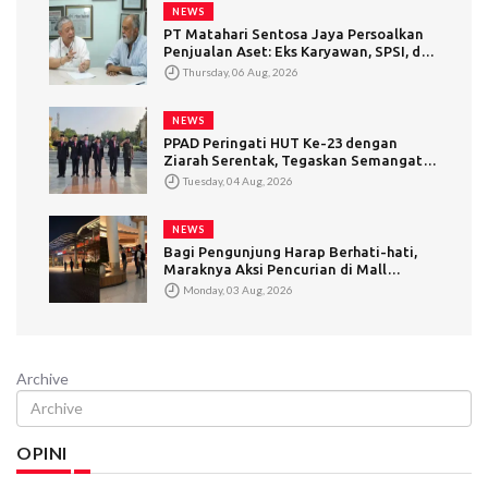
NEWS
PT Matahari Sentosa Jaya Persoalkan
Penjualan Aset: Eks Karyawan, SPSI, dan
Sengketa Eksekusi Sepihak
Thursday, 06 Aug, 2026
NEWS
PPAD Peringati HUT Ke-23 dengan
Ziarah Serentak, Tegaskan Semangat
Pengabdian Tak Pernah Usai
Tuesday, 04 Aug, 2026
NEWS
Bagi Pengunjung Harap Berhati-hati,
Maraknya Aksi Pencurian di Mall
Summarecon Bekasi
Monday, 03 Aug, 2026
Archive
OPINI